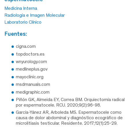
Medicina Interna
Radiología e Imagen Molecular
Laboratorio Clínico
fuentes:
cigna.com
topdoctors.es
wnyurology.com
medlineplus.gov
mayoclinic.org
msdmanuals.com
medigraphic.com
Piñón GK, Almeida EY, Correa BM. Orquiectomía radical
por espermatocele. RCU. 2020;9(2):96-98.
García-Yánez AR, Arboleda MS. Espermatocele como
causa de dolor abdominal y diagnóstico ecográfico de
microlitiasis testicular. Residente. 2017;12(1):25-29.