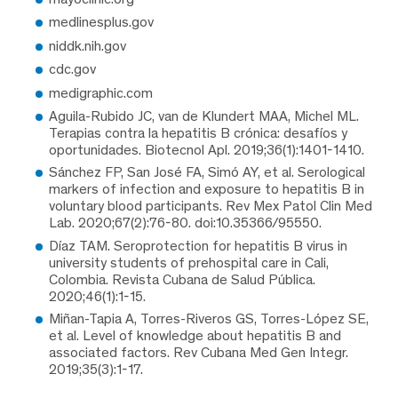
medlinesplus.gov
niddk.nih.gov
cdc.gov
medigraphic.com
Aguila-Rubido JC, van de Klundert MAA, Michel ML.
Terapias contra la hepatitis B crónica: desafíos y
oportunidades. Biotecnol Apl. 2019;36(1):1401-1410.
Sánchez FP, San José FA, Simó AY, et al. Serological
markers of infection and exposure to hepatitis B in
voluntary blood participants. Rev Mex Patol Clin Med
Lab. 2020;67(2):76-80. doi:10.35366/95550.
Díaz TAM. Seroprotection for hepatitis B virus in
university students of prehospital care in Cali,
Colombia. Revista Cubana de Salud Pública.
2020;46(1):1-15.
Miñan-Tapia A, Torres-Riveros GS, Torres-López SE,
et al. Level of knowledge about hepatitis B and
associated factors. Rev Cubana Med Gen Integr.
2019;35(3):1-17.