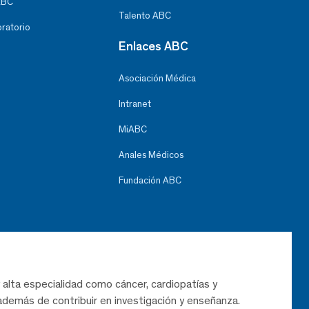
ABC
Talento ABC
oratorio
Enlaces ABC
Asociación Médica
Intranet
MiABC
Anales Médicos
Fundación ABC
 alta especialidad como cáncer, cardiopatías y
demás de contribuir en investigación y enseñanza.