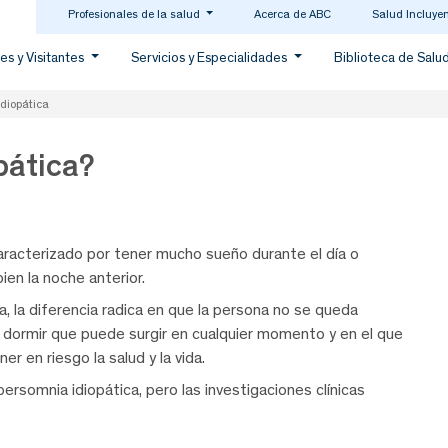
Profesionales de la salud
Acerca de ABC
Salud Incluye
es y Visitantes
Servicios y Especialidades
Biblioteca de Salu
diopática
pática?
aracterizado por tener mucho sueño durante el día o
ien la noche anterior.
a, la diferencia radica en que la persona no se queda
 dormir que puede surgir en cualquier momento y en el que
r en riesgo la salud y la vida.
somnia idiopática, pero las investigaciones clínicas