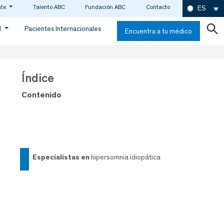
nte
Talento ABC
Fundación ABC
Contacto
ES
d
Pacientes Internacionales
Encuentra a tu médico
Índice
Contenido
especialistas en
hipersomnia idiopática