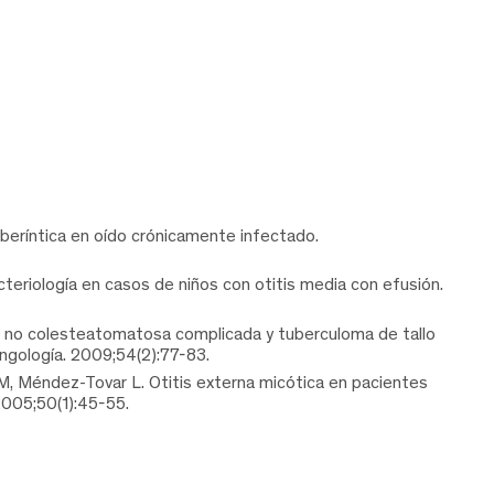
aberíntica en oído crónicamente infectado.
teriología en casos de niños con otitis media con efusión.
ca no colesteatomatosa complicada y tuberculoma de tallo
ingología. 2009;54(2):77-83.
 Méndez-Tovar L. Otitis externa micótica en pacientes
 2005;50(1):45-55.