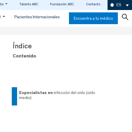
nte
Talento ABC
Fundación ABC
Contacto
ES
d
Pacientes Internacionales
Encuentra a tu médico
Índice
Contenido
especialistas en
infección del oído (oído
medio)