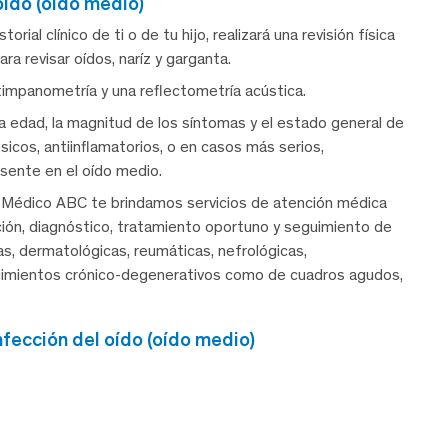
oído (oído medio)
rial clínico de ti o de tu hijo, realizará una revisión física
ara revisar oídos, naríz y garganta.
 timpanometría y una reflectometría acústica.
la edad, la magnitud de los síntomas y el estado general de
sicos, antiinflamatorios, o en casos más serios,
esente en el oído medio.
 Médico ABC te brindamos servicios de atención médica
nción, diagnóstico, tratamiento oportuno y seguimiento de
cas, dermatológicas, reumáticas, nefrológicas,
ecimientos crónico-degenerativos como de cuadros agudos,
fección del oído (oído medio)