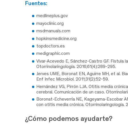
fuentes:
medlineplus.gov
mayoclinic.org
msdmanuals.com
hopkinsmedicine.org
topdoctors.es
medigraphic.com
Vivar-Acevedo E, Sánchez-Castro GF. Fístula l
Otorrinolaringología. 2016;61(4):289-295.
Jerves UME, Boronat EN, Aguirre MH, et al. Bac
Enf Infec Microbiol. 2011;31(2):52-59.
Hernández VG, Pirrón LJA. Otitis media cróni
cerebral. Comunicación de un caso. Otorrinolar
Boronat-Echeverría NE, Kageyama-Escobar AM,
con otitis media crónica. Otorrinolaringología.
¿Cómo podemos ayudarte?