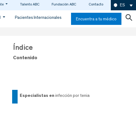
nte
Talento ABC
Fundación ABC
Contacto
ES
d
Pacientes Internacionales
Encuentra a tu médico
Índice
Contenido
especialistas en
infección por tenia