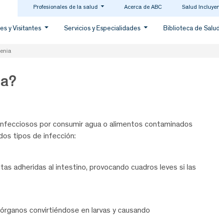
Profesionales de la salud
Acerca de ABC
Salud Incluye
es y Visitantes
Servicios y Especialidades
Biblioteca de Salu
tenia
ia?
infecciosos por consumir agua o alimentos contaminados
dos tipos de infección:
ltas adheridas al intestino, provocando cuadros leves si las
s órganos convirtiéndose en larvas y causando