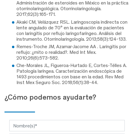
Administración de esteroides en México en la práctica
otorrinolaringológica. Otorrinolaringología.
2017;62(3):165-171.
Akaki CM, Velázquez RSL. Laringoscopia indirecta con
lente angulado de 70° en la evaluación de pacientes
con laringitis por reflujo laringofaríngeo. Análisis del
instrumento. Otorrinolaringología. 2013;58(3):124-133.
Remes-Troche JM, Azamar-Jacome AA . Laringitis por
reflujo: ¿mito o realidad?. Med Int Mex.
2010;26(6):573-582.
Che-Morales JL, Figueroa-Hurtado E, Cortes-Télles A.
Patología laríngea. Caracterización endoscópica de
1493 procedimientos con base en la edad. Rev Med
Inst Mex Seguro Soc. 2018;56(1):38-44.
¿Cómo podemos ayudarte?