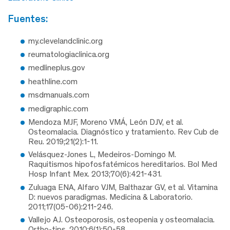
fuentes:
my.clevelandclinic.org
reumatologiaclinica.org
medlineplus.gov
heathline.com
msdmanuals.com
medigraphic.com
Mendoza MJF, Moreno VMÁ, León DJV, et al.
Osteomalacia. Diagnóstico y tratamiento. Rev Cub de
Reu. 2019;21(2):1-11.
Velásquez-Jones L, Medeiros-Domingo M.
Raquitismos hipofosfatémicos hereditarios. Bol Med
Hosp Infant Mex. 2013;70(6):421-431.
Zuluaga ENA, Alfaro VJM, Balthazar GV, et al. Vitamina
D: nuevos paradigmas. Medicina & Laboratorio.
2011;17(05-06):211-246.
Vallejo AJ. Osteoporosis, osteopenia y osteomalacia.
Ortho-tips. 2010;6(1):50-58.