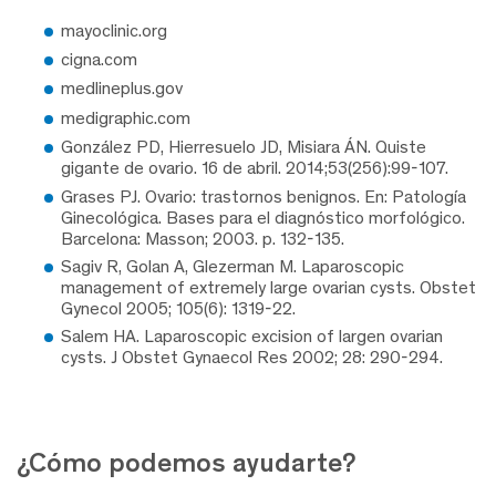
mayoclinic.org
cigna.com
medlineplus.gov
medigraphic.com
González PD, Hierresuelo JD, Misiara ÁN. Quiste
gigante de ovario. 16 de abril. 2014;53(256):99-107.
Grases PJ. Ovario: trastornos benignos. En: Patología
Ginecológica. Bases para el diagnóstico morfológico.
Barcelona: Masson; 2003. p. 132-135.
Sagiv R, Golan A, Glezerman M. Laparoscopic
management of extremely large ovarian cysts. Obstet
Gynecol 2005; 105(6): 1319-22.
Salem HA. Laparoscopic excision of largen ovarian
cysts. J Obstet Gynaecol Res 2002; 28: 290-294.
¿Cómo podemos ayudarte?