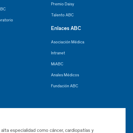
Premio Daisy
ABC
Talento ABC
oratorio
Enlaces ABC
Asociación Médica
Intranet
MiABC
Anales Médicos
Fundación ABC
 alta especialidad como cáncer, cardiopatías y