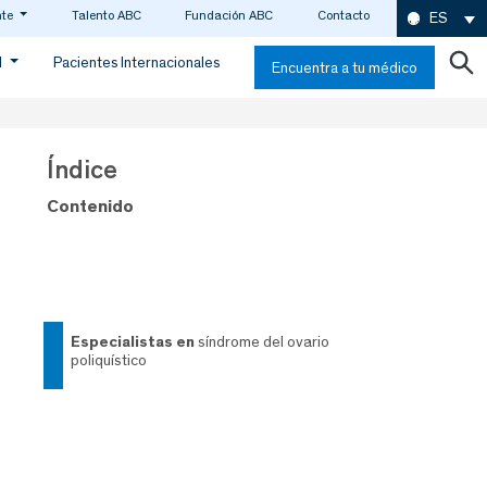
nte
Talento ABC
Fundación ABC
Contacto
ES
d
Pacientes Internacionales
Encuentra a tu médico
Índice
Contenido
especialistas en
síndrome del ovario
poliquístico