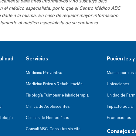
icamente para fines informativos y no sustituye bajo
n el médico especialista, por lo que el Centro Médico ABC
a darle a la misma. En caso de requerir mayor información
tamente al médico especialista de su confianza.
alidad
Servicios
Pacientes y 
Medicina Preventiva
Manual para usu
Medicina Física y Rehabilitación
Ubicaciones
Fisiología Pulmonar e Inhaloterapia
Unidad de Farma
d
Clínica de Adolescentes
Impacto Social
tología
Clínicas de Hemodiálisis
Promociones
ConsultABC: Consultas sin cita
Consejos d