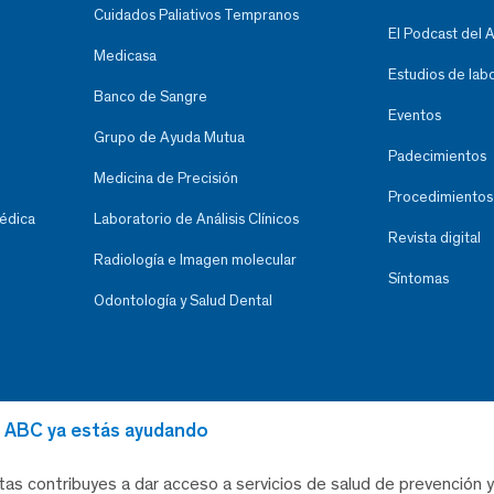
Cuidados Paliativos Tempranos
El Podcast del 
Medicasa
Estudios de lab
Banco de Sangre
Eventos
Grupo de Ayuda Mutua
Padecimientos
Medicina de Precisión
Procedimientos
Médica
Laboratorio de Análisis Clínicos
Revista digital
Radiología e Imagen molecular
Síntomas
Odontología y Salud Dental
al ABC ya estás ayudando
tas contribuyes a dar acceso a servicios de salud de prevención y