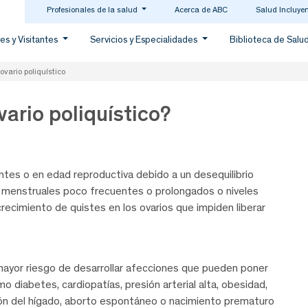
Profesionales de la salud
Acerca de ABC
Salud Incluye
es y Visitantes
Servicios y Especialidades
Biblioteca de Salu
ovario poliquístico
ario poliquístico?
tes o en edad reproductiva debido a un desequilibrio
s menstruales poco frecuentes o prolongados o niveles
ecimiento de quistes en los ovarios que impiden liberar
mayor riesgo de desarrollar afecciones que pueden poner
mo diabetes, cardiopatías, presión arterial alta, obesidad,
ción del hígado, aborto espontáneo o nacimiento prematuro