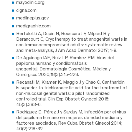
mayoclinic.org
cigna.com
medlineplus.gov
medigraphic.com
Bertolotti A, Dupin N, Bouscarat F, Milpied B y
Derancourt C, Cryotherapy to treat anogenital warts in
non-immunocompromised adults: systematic review
and meta-analysis, J Am Acad Dermatol 2017; 1-9.
De Aguinaga IAE, Ruiz LP, Ramírez PM. Virus del
papiloma humano y condilomatosis
anogenital. Dermatología Cosmética, Médica y
Quirúrgica. 2020;18(3):215-228.
Recanati M, Kramer K, Maggio J y Chao C, Cantharidin
is superior to trichloroacetic acid for the treatment of
non-mucosal genital warts: a pilot randomized
controlled trial, Clin Exp Obstet Gynecol 2018;
45(3):383-6.
Rodríguez D, Pérez J y Sarduy M, Infección por el virus
del papiloma humano en mujeres de edad mediana y
factores asociados, Rev Cuba Obstet Ginecol 2014;
40(2):218-32.