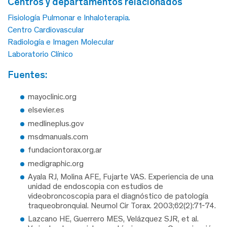
centros y departamentos relacionados
Fisiología Pulmonar e Inhaloterapia.
Centro Cardiovascular
Radiología e Imagen Molecular
Laboratorio Clínico
fuentes:
mayoclinic.org
elsevier.es
medlineplus.gov
msdmanuals.com
fundaciontorax.org.ar
medigraphic.org
Ayala RJ, Molina AFE, Fujarte VAS. Experiencia de una
unidad de endoscopia con estudios de
videobroncoscopia para el diagnóstico de patología
traqueobronquial. Neumol Cir Torax. 2003;62(2):71-74.
Lazcano HE, Guerrero MES, Velázquez SJR, et al.