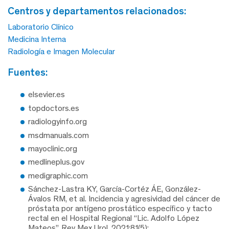
centros y departamentos relacionados:
Laboratorio Clínico
Medicina Interna
Radiología e Imagen Molecular
fuentes:
elsevier.es
topdoctors.es
radiologyinfo.org
msdmanuals.com
mayoclinic.org
medlineplus.gov
medigraphic.com
Sánchez-Lastra KY, García-Cortéz ÁE, González-
Ávalos RM, et al. Incidencia y agresividad del cáncer de
próstata por antígeno prostático específico y tacto
rectal en el Hospital Regional “Lic. Adolfo López
Mateos”. Rev Mex Urol. 2021;81(5):.