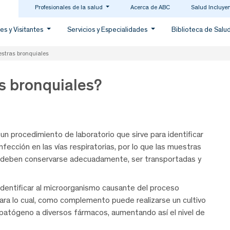
Profesionales de la salud
Acerca de ABC
Salud Incluye
es y Visitantes
Servicios y Especialidades
Biblioteca de Salu
stras bronquiales
s bronquiales?
un procedimiento de laboratorio que sirve para identificar
ección en las vías respiratorias, por lo que las muestras
s deben conservarse adecuadamente, ser transportadas y
a identificar al microorganismo causante del proceso
para lo cual, como complemento puede realizarse un cultivo
 patógeno a diversos fármacos, aumentando así el nivel de