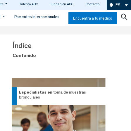
nte
Talento ABC
Fundación ABC
Contacto
ES
d
Pacientes Internacionales
Encuentra a tu médico
Índice
Contenido
especialistas en
toma de muestras
bronquiales