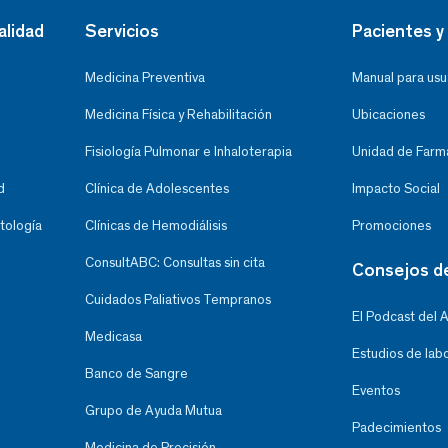
alidad
Servicios
Pacientes y 
Medicina Preventiva
Manual para usu
Medicina Física y Rehabilitación
Ubicaciones
Fisiología Pulmonar e Inhaloterapia
Unidad de Farma
d
Clínica de Adolescentes
Impacto Social
tología
Clínicas de Hemodiálisis
Promociones
ConsultABC: Consultas sin cita
Consejos d
Cuidados Paliativos Tempranos
El Podcast del 
Medicasa
Estudios de lab
Banco de Sangre
Eventos
Grupo de Ayuda Mutua
Padecimientos
Medicina de Precisión