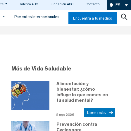
nte
Talento ABC
Fundación ABC
Contacto
ES
d
Pacientes Internacionales
Encuentra a tu médico
Más de Vida Saludable
Alimentación y
bienestar: ¿cómo
influye lo que comes en
tu salud mental?
Leer más
2 ago 2026
Prevención contra
Cyclospora