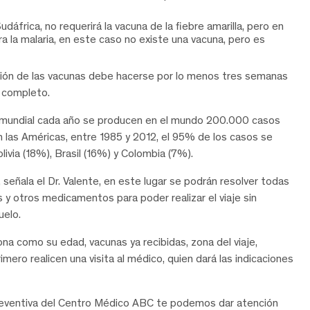
udáfrica, no requerirá la vacuna de la fiebre amarilla, pero en
 la malaria, en este caso no existe una vacuna, pero es
ión de las vacunas debe hacerse por lo menos tres semanas
é completo.
vel mundial cada año se producen en el mundo 200.000 casos
 las Américas, entre 1985 y 2012, el 95% de los casos se
ivia (18%), Brasil (16%) y Colombia (7%).
 señala el Dr. Valente, en este lugar se podrán resolver todas
 y otros medicamentos para poder realizar el viaje sin
uelo.
ona como su edad, vacunas ya recibidas, zona del viaje,
ro realicen una visita al médico, quien dará las indicaciones
 Preventiva del Centro Médico ABC te podemos dar atención