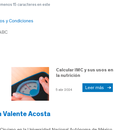
l menos 15 caracteres en este
os y Condiciones
 ABC
Calcular IMC y sus usos en
la nutrición
Leer más
5 abr 2024
n Valente Acosta
irujano en la Universidad Nacional Autónoma de México.