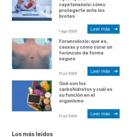
cayetanensis: cómo
protegerte ante los
brotes
Leer más
1 ago 2026
Forunculosis: qué es,
causas y cómo curar un
forúnculo de forma
segura
Leer más
31 jul 2026
Qué son los
carbohidratos y cuál es
su función en el
organismo
Leer más
31 jul 2026
Los más leídos