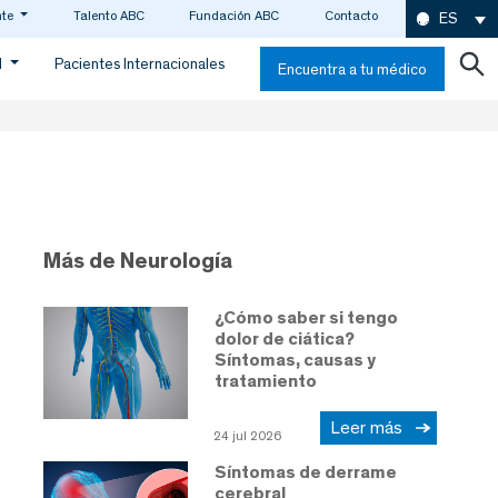
nte
Talento ABC
Fundación ABC
Contacto
ES
d
Pacientes Internacionales
Encuentra a tu médico
Más de Neurología
¿Cómo saber si tengo
dolor de ciática?
Síntomas, causas y
tratamiento
Leer más
24 jul 2026
Síntomas de derrame
cerebral