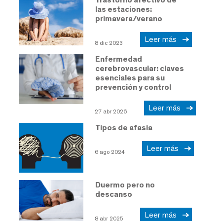
las estaciones:
primavera/verano
Leer más
8 dic 2023
Enfermedad
cerebrovascular: claves
esenciales para su
prevención y control
Leer más
27 abr 2026
Tipos de afasia
Leer más
6 ago 2024
Duermo pero no
descanso
Leer más
8 abr 2025