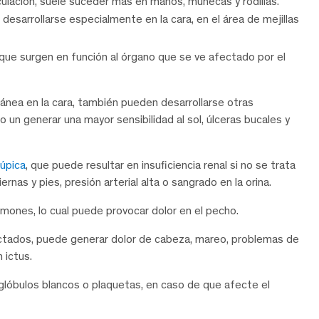
ulación, suele suceder más en manos, muñecas y rodillas.
desarrollarse especialmente en la cara, en el área de mejillas
 que surgen en función al órgano que se ve afectado por el
tánea en la cara, también pueden desarrollarse otras
 un generar una mayor sensibilidad al sol, úlceras bucales y
lúpica
, que puede resultar en insuficiencia renal si no se trata
s y pies, presión arterial alta o sangrado en la orina.
lmones, lo cual puede provocar dolor en el pecho.
fectados, puede generar dolor de cabeza, mareo, problemas de
 ictus.
lóbulos blancos o plaquetas, en caso de que afecte el