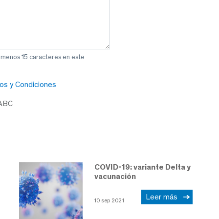
l menos 15 caracteres en este
os y Condiciones
 ABC
COVID-19: variante Delta y
vacunación
Leer más
10 sep 2021