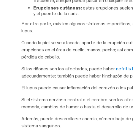
frecuente; aunque puede pasar en cualquier artic
Erupciones cutáneas:
estas erupciones suelen 
y el puente de la nariz.
Por otra parte, existen algunos síntomas específicos,
lupus.
Cuando la piel se ve atacada, aparte de la erupción cu
erupciones en el área de cuello, manos, pecho; así como
pérdida de cabello.
Si los riñones son los afectados, puede haber
nefritis 
adecuadamente; también puede haber hinchazón de pierna
El lupus puede causar inflamación del corazón o los pu
Si el sistema nervioso central o el cerebro son los a
memoria, cambios de humor o hasta el desarrollo de un
Además, puede desarrollarse anemia, número bajo de g
sistema sanguíneo.