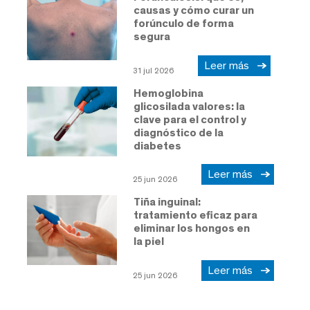
causas y cómo curar un
forúnculo de forma
segura
Leer más
31 jul 2026
Hemoglobina
glicosilada valores: la
clave para el control y
diagnóstico de la
diabetes
Leer más
25 jun 2026
Tiña inguinal:
tratamiento eficaz para
eliminar los hongos en
la piel
Leer más
25 jun 2026