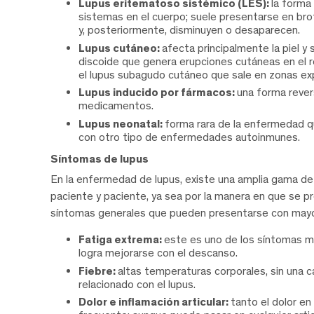
Lupus eritematoso sistémico (LES):
la forma
sistemas en el cuerpo; suele presentarse en br
y, posteriormente, disminuyen o desaparecen.
Lupus cutáneo:
afecta principalmente la piel 
discoide que genera erupciones cutáneas en el r
el lupus subagudo cutáneo que sale en zonas expu
Lupus inducido por fármacos:
una forma rever
medicamentos.
Lupus neonatal:
forma rara de la enfermedad q
con otro tipo de enfermedades autoinmunes.
Síntomas de lupus
En la enfermedad de lupus, existe una amplia gama de 
paciente y paciente, ya sea por la manera en que se pr
síntomas generales que pueden presentarse con mayo
Fatiga extrema:
este es uno de los síntomas 
logra mejorarse con el descanso.
Fiebre:
altas temperaturas corporales, sin una 
relacionado con el lupus.
Dolor e inflamación articular:
tanto el dolor en