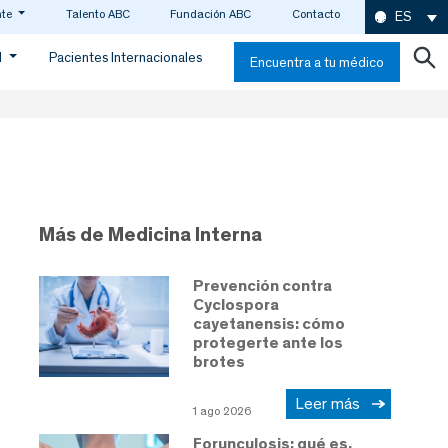
nte
Talento ABC
Fundación ABC
Contacto
ES
d
Pacientes Internacionales
Encuentra a tu médico
Más de Medicina Interna
Prevención contra
Cyclospora
cayetanensis: cómo
protegerte ante los
brotes
Leer más
1 ago 2026
Forunculosis: qué es,