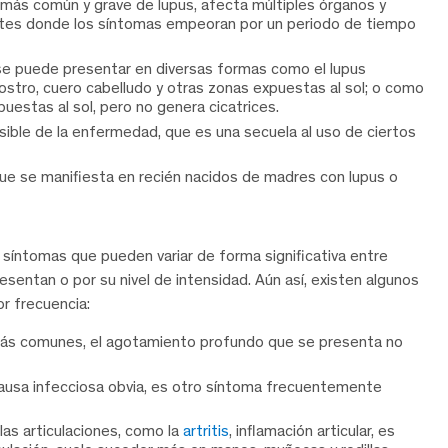
 más común y grave de lupus, afecta múltiples órganos y
otes donde los síntomas empeoran por un periodo de tiempo
y se puede presentar en diversas formas como el lupus
ostro, cuero cabelludo y otras zonas expuestas al sol; o como
estas al sol, pero no genera cicatrices.
sible de la enfermedad, que es una secuela al uso de ciertos
ue se manifiesta en recién nacidos de madres con lupus o
síntomas que pueden variar de forma significativa entre
esentan o por su nivel de intensidad. Aún así, existen algunos
r frecuencia:
más comunes, el agotamiento profundo que se presenta no
causa infecciosa obvia, es otro síntoma frecuentemente
 las articulaciones, como la
artritis
, inflamación articular, es