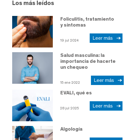
Los más leídos
Foliculitis, tratamiento
y síntomas
Leer más
19 jul 2024
Salud masculina: la
importancia de hacerte
un chequeo
Leer más
15 ene 2022
EVALI, qué es
Leer más
28 jul 2025
Algología