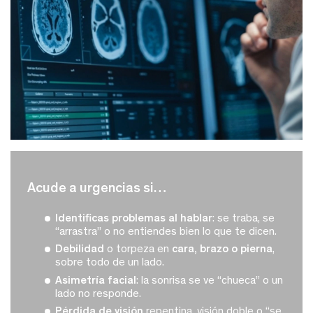
acude a urgencias si…
Identificas problemas al hablar
: se traba, se
“arrastra” o no entiendes bien lo que te dicen.
Debilidad
o torpeza en
cara, brazo o pierna
,
sobre todo de un lado.
Asimetría facial
: la sonrisa se ve “chueca” o un
lado no responde.
Pérdida de visión
repentina, visión doble o “se