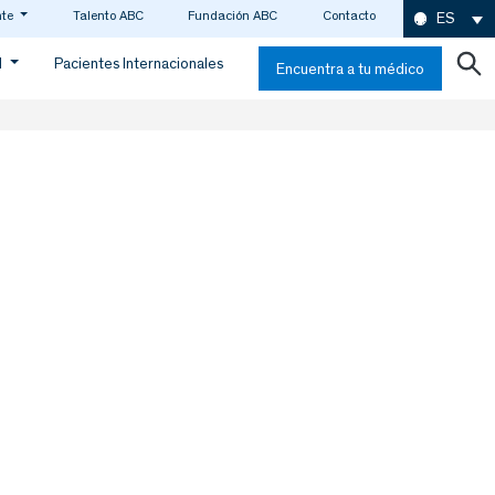
nte
Talento ABC
Fundación ABC
Contacto
ES
d
Pacientes Internacionales
Encuentra a tu médico