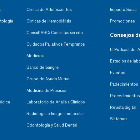
d
Clínica de Adolescentes
Impacto Social
tología
Clínicas de Hemodiálisis
Promociones
ConsultABC: Consultas sin cita
Consejos d
Cuidados Paliativos Tempranos
El Podcast del 
Medicasa
Estudios de lab
Banco de Sangre
Eventos
Grupo de Ayuda Mutua
Padecimientos
Medicina de Precisión
Procedimientos
Médica
Laboratorio de Análisis Clínicos
Revista digital
Radiología e Imagen molecular
Síntomas
Odontología y Salud Dental