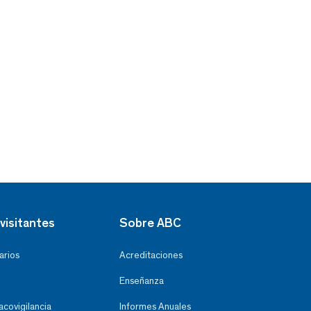
visitantes
Sobre ABC
arios
Acreditaciones
Enseñanza
covigilancia
Informes Anuales