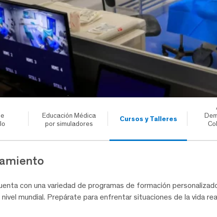
de
Educación Médica
Dem
Cursos y Talleres
lo
por simuladores
Co
namiento
uenta con una variedad de programas de formación personalizado
ivel mundial. Prepárate para enfrentar situaciones de la vida r