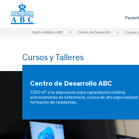
Pacient
Centro Médico ABC
>
Centro de Desarrollo
>
Cursos y
Cursos y Talleres
Centro de Desarrollo ABC
2
1,200 m
a tu disposición para capacitación médica,
entrenamiento en enfermería, cursos de alta especialidad 
formación de residentes.