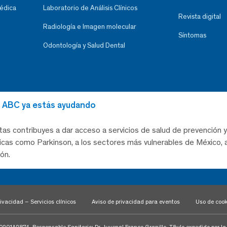
Médica
Laboratorio de Análisis Clínicos
Revista digital
Radiología e Imagen molecular
Síntomas
Odontología y Salud Dental
al ABC ya estás ayudando
tas contribuyes a dar acceso a servicios de salud de prevención y
as como Parkinson, a los sectores más vulnerables de México, a
ón.
ivacidad – Servicios clínicos
Aviso de privacidad para eventos
Uso de cook
1A2874. Responsable Sanitario: Dr. Juvenal Franco Granillo, Título expedido por l