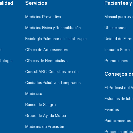
alidad
Servicios
Pacientes y 
Medicina Preventiva
Manual para usu
Medicina Física y Rehabilitación
Ubicaciones
Fisiología Pulmonar e Inhaloterapia
Unidad de Farma
d
Clínica de Adolescentes
Impacto Social
tología
Clínicas de Hemodiálisis
Promociones
ConsultABC: Consultas sin cita
Consejos d
Cuidados Paliativos Tempranos
El Podcast del 
Medicasa
Estudios de lab
Banco de Sangre
Eventos
Grupo de Ayuda Mutua
Padecimientos
Medicina de Precisión
Procedimientos