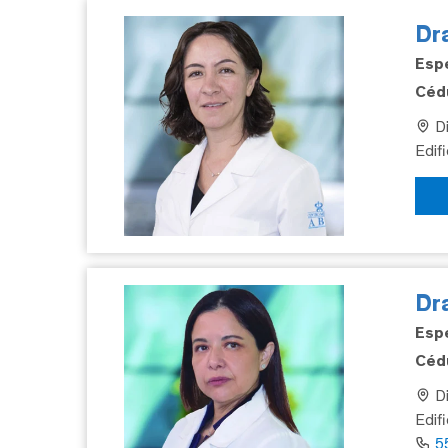
Dra
Espe
Cédu
Di
Edif
Dr
Espe
Cédu
Di
Edif
5