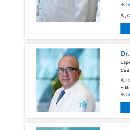
5
, 
Dr
Espe
Cédu
Di
Edif
5