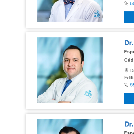
5
Dr.
Espe
Cédu
Di
Edif
5
Dr
Espe