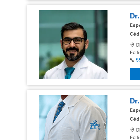
Dr
Espe
Cédu
Di
Edifi
5
Dr
Espe
Cédu
Di
Edif