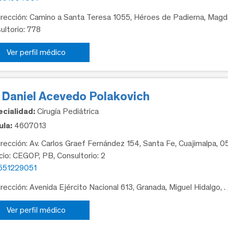
rección: Camino a Santa Teresa 1055, Héroes de Padierna, Magda
ultorio: 778
Ver perfil médico
. Daniel Acevedo Polakovich
cialidad:
Cirugía Pediátrica
la:
4607013
rección: Av. Carlos Graef Fernández 154, Santa Fe, Cuajimalpa, 
icio: CEGOP, PB, Consultorio: 2
551229051
rección: Avenida Ejército Nacional 613, Granada, Miguel Hidalgo, .
Ver perfil médico