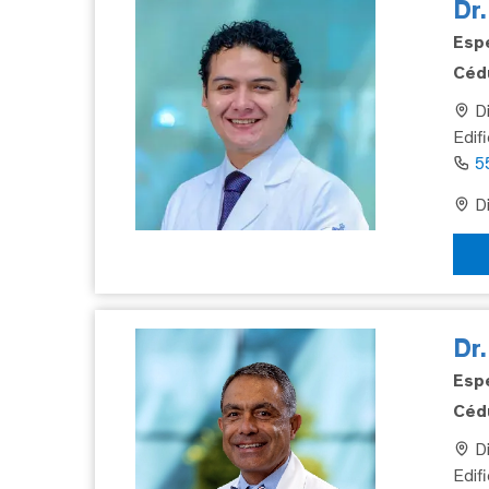
Dr.
Espe
Cédu
Di
Edif
5
Di
Dr
Espe
Cédu
Di
Edifi