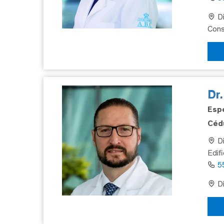
Di
Cons
Dr
Espe
Cédu
Di
Edif
5
Di