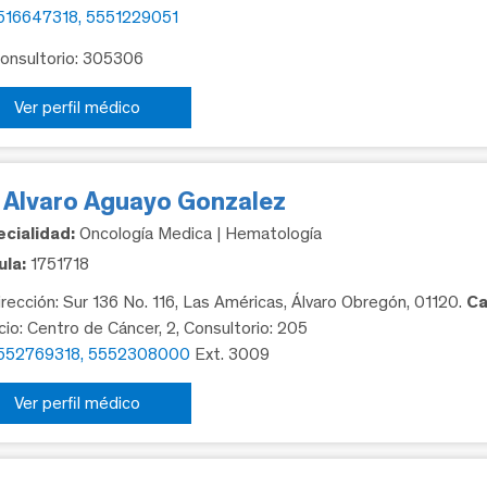
516647318, 5551229051
Consultorio: 305306
Ver perfil médico
. Alvaro Aguayo Gonzalez
cialidad:
Oncología Medica | Hematología
la:
1751718
rección: Sur 136 No. 116, Las Américas, Álvaro Obregón, 01120.
Ca
icio: Centro de Cáncer, 2, Consultorio: 205
552769318, 5552308000
Ext. 3009
Ver perfil médico