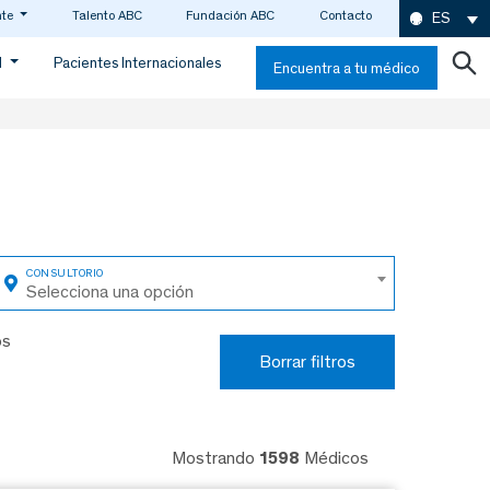
nte
Talento ABC
Fundación ABC
Contacto
ES
d
Pacientes Internacionales
Encuentra a tu médico
Selecciona una opción
os
Borrar filtros
Mostrando
1598
Médicos