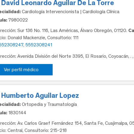
 David Leonardo Aguilar De La Torre
cialidad:
Cardiología Intervencionista | Cardiología Clínica
la:
7980022
rección: Sur 136 No. 116, Las Américas, Álvaro Obregón, 01120.
Ca
icio: Donald Mackenzie, Consultorio: 111
552308247, 5552308241
rección: Avenida División del Norte 3395, El Rosario, Coyoacán, .
Ver perfil médico
. Humberto Aguilar Lopez
cialidad:
Ortopedia y Traumatología
la:
1830144
rección: Av. Carlos Graef Fernández 154, Santa Fe, Cuajimalpa, 
cio: Central, Consultorio: 215-218