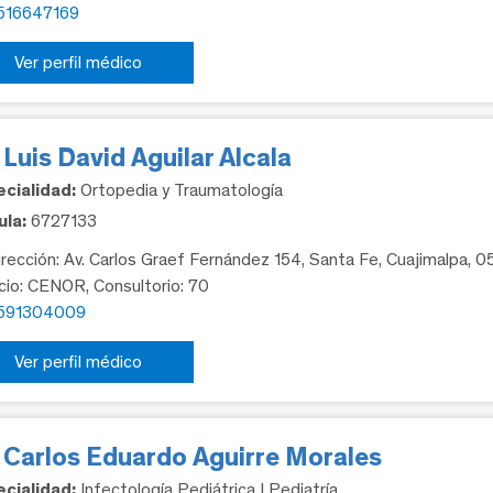
516647169
Ver perfil médico
 Luis David Aguilar Alcala
cialidad:
Ortopedia y Traumatología
la:
6727133
rección: Av. Carlos Graef Fernández 154, Santa Fe, Cuajimalpa, 
icio: CENOR, Consultorio: 70
591304009
Ver perfil médico
. Carlos Eduardo Aguirre Morales
cialidad:
Infectología Pediátrica | Pediatría