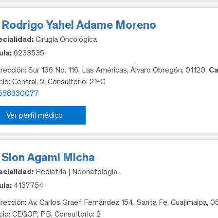
. Rodrigo Yahel Adame Moreno
cialidad:
Cirugía Oncológica
la:
6233535
rección: Sur 136 No. 116, Las Américas, Álvaro Obregón, 01120.
Ca
cio: Central, 2, Consultorio: 21-C
558330077
Ver perfil médico
. Sion Agami Micha
cialidad:
Pediatría | Neonatología
la:
4137754
rección: Av. Carlos Graef Fernández 154, Santa Fe, Cuajimalpa, 
icio: CEGOP, PB, Consultorio: 2