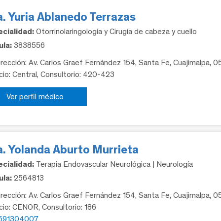
. Yuria Ablanedo Terrazas
cialidad:
Otorrinolaringología y Cirugía de cabeza y cuello
la:
3838556
rección: Av. Carlos Graef Fernández 154, Santa Fe, Cuajimalpa, 
icio: Central, Consultorio: 420-423
Ver perfil médico
a. Yolanda Aburto Murrieta
cialidad:
Terapia Endovascular Neurológica | Neurología
la:
2564813
rección: Av. Carlos Graef Fernández 154, Santa Fe, Cuajimalpa, 
icio: CENOR, Consultorio: 186
591304007