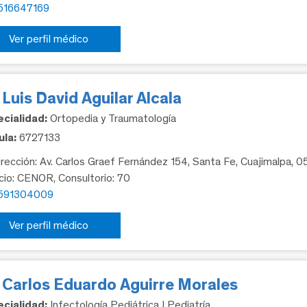
516647169
Ver perfil médico
 Luis David Aguilar Alcala
cialidad:
Ortopedia y Traumatología
la:
6727133
rección: Av. Carlos Graef Fernández 154, Santa Fe, Cuajimalpa, 
icio: CENOR, Consultorio: 70
591304009
Ver perfil médico
. Carlos Eduardo Aguirre Morales
cialidad:
Infectología Pediátrica | Pediatría