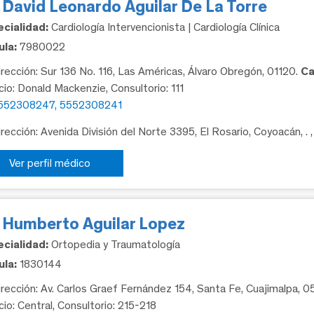
 David Leonardo Aguilar De La Torre
cialidad:
Cardiología Intervencionista | Cardiología Clínica
la:
7980022
rección: Sur 136 No. 116, Las Américas, Álvaro Obregón, 01120.
Ca
icio: Donald Mackenzie, Consultorio: 111
552308247, 5552308241
rección: Avenida División del Norte 3395, El Rosario, Coyoacán, .
Ver perfil médico
. Humberto Aguilar Lopez
cialidad:
Ortopedia y Traumatología
la:
1830144
rección: Av. Carlos Graef Fernández 154, Santa Fe, Cuajimalpa, 
cio: Central, Consultorio: 215-218