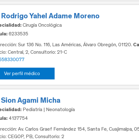
. Rodrigo Yahel Adame Moreno
cialidad:
Cirugía Oncológica
la:
6233535
rección: Sur 136 No. 116, Las Américas, Álvaro Obregón, 01120.
Ca
cio: Central, 2, Consultorio: 21-C
558330077
Ver perfil médico
. Sion Agami Micha
cialidad:
Pediatría | Neonatología
la:
4137754
rección: Av. Carlos Graef Fernández 154, Santa Fe, Cuajimalpa, 
icio: CEGOP, PB, Consultorio: 2