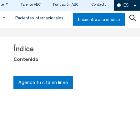
nte
Talento ABC
Fundación ABC
Contacto
ES
d
Pacientes Internacionales
Encuentra a tu médico
Índice
Contenido
Agenda tu cita en línea