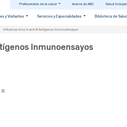
Profesionales de la salud
Acerca de ABC
Salud Incluye
es y Visitantes
Servicios y Especialidades
Biblioteca de Salu
Influenza virus A and B Antígenos Inmunoensayos
Antígenos Inmunoensayos
 B.