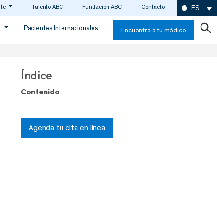
nte
Talento ABC
Fundación ABC
Contacto
ES
d
Pacientes Internacionales
Encuentra a tu médico
Índice
Contenido
Agenda tu cita en línea