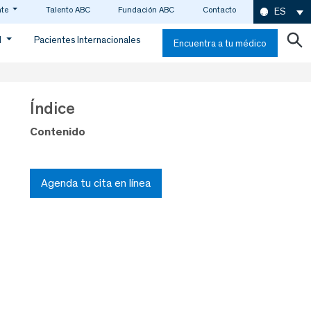
nte
Talento ABC
Fundación ABC
Contacto
ES
d
Pacientes Internacionales
Encuentra a tu médico
Índice
Contenido
Agenda tu cita en línea