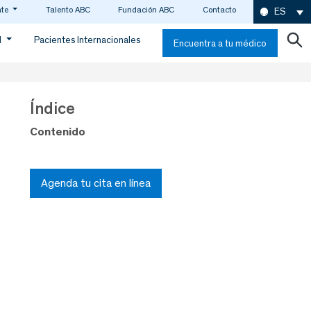
nte
Talento ABC
Fundación ABC
Contacto
ES
d
Pacientes Internacionales
Encuentra a tu médico
Índice
Contenido
Agenda tu cita en línea