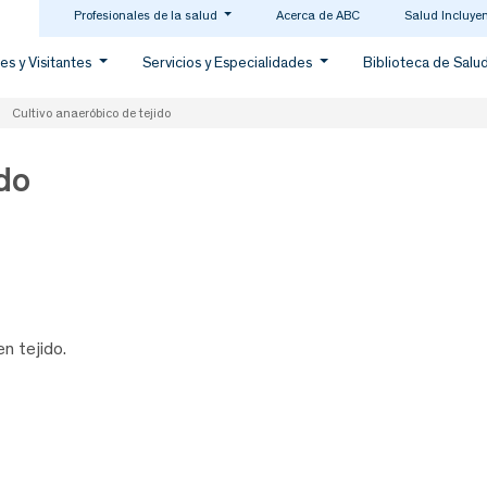
Profesionales de la salud
Acerca de ABC
Salud Incluye
es y Visitantes
Servicios y Especialidades
Biblioteca de Salu
Cultivo anaeróbico de tejido
ido
n tejido.