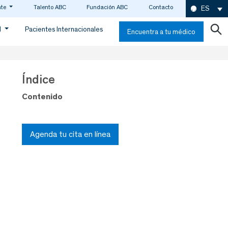
nte
Talento ABC
Fundación ABC
Contacto
ES
d
Pacientes Internacionales
Encuentra a tu médico
Índice
Contenido
Agenda tu cita en línea