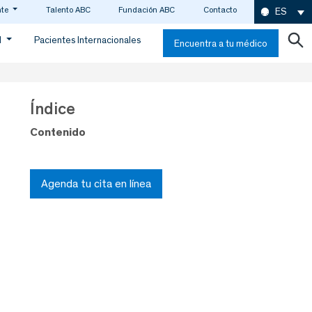
nte
Talento ABC
Fundación ABC
Contacto
ES
d
Pacientes Internacionales
Encuentra a tu médico
Índice
Contenido
Agenda tu cita en línea