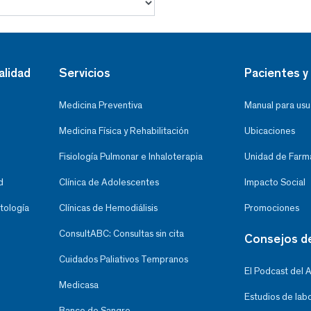
alidad
Servicios
Pacientes y 
Medicina Preventiva
Manual para usu
Medicina Física y Rehabilitación
Ubicaciones
Fisiología Pulmonar e Inhaloterapia
Unidad de Farma
d
Clínica de Adolescentes
Impacto Social
tología
Clínicas de Hemodiálisis
Promociones
ConsultABC: Consultas sin cita
Consejos d
Cuidados Paliativos Tempranos
El Podcast del 
Medicasa
Estudios de lab
Banco de Sangre