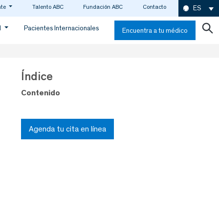
nte
Talento ABC
Fundación ABC
Contacto
ES
d
Pacientes Internacionales
Encuentra a tu médico
Índice
Contenido
Agenda tu cita en línea