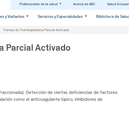
Profesionales de la salud
Acerca de ABC
Salud Incluye
es y Visitantes
Servicios y Especialidades
Biblioteca de Salu
Tiempo de Tromboplastina Parcial Activado
 Parcial Activado
 fraccionada). Detección de ciertas deficiencias de factores
lación como el anticoagulante lúpico, inhibidores de