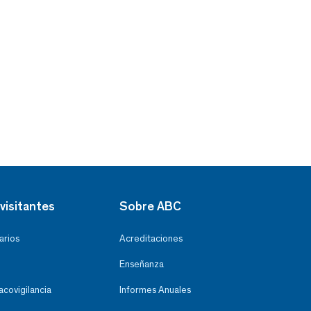
visitantes
Sobre ABC
arios
Acreditaciones
Enseñanza
covigilancia
Informes Anuales