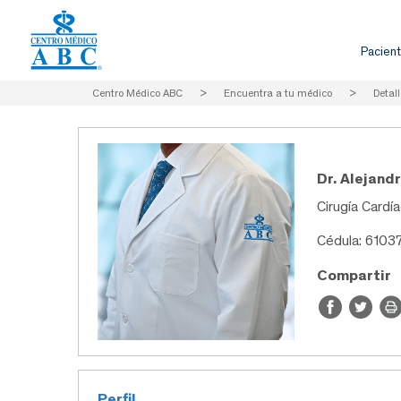
Pacient
Centro Médico ABC
>
Encuentra a tu médico
>
Detall
Dr. Alejand
Cirugía Cardí
Cédula: 6103
Compartir
Perfil