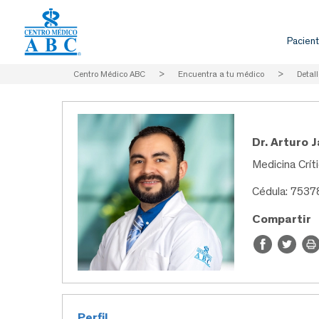
Pacient
Centro Médico ABC
>
Encuentra a tu médico
>
Detall
Dr. Arturo 
Medicina Crít
Cédula: 7537
Compartir
Perfil