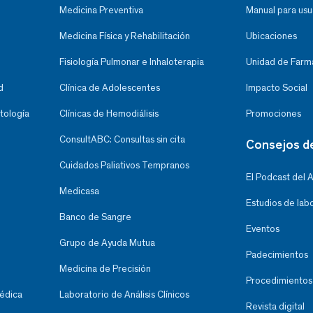
Medicina Preventiva
Manual para usu
Medicina Física y Rehabilitación
Ubicaciones
Fisiología Pulmonar e Inhaloterapia
Unidad de Farma
d
Clínica de Adolescentes
Impacto Social
tología
Clínicas de Hemodiálisis
Promociones
ConsultABC: Consultas sin cita
Consejos d
Cuidados Paliativos Tempranos
El Podcast del 
Medicasa
Estudios de lab
Banco de Sangre
Eventos
Grupo de Ayuda Mutua
Padecimientos
Medicina de Precisión
Procedimientos
Médica
Laboratorio de Análisis Clínicos
Revista digital