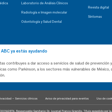
Médica
Laboratorio de Análisis Clínicos
Revista digital
Radiología e Imagen molecular
Síntomas
Odontología y Salud Dental
al ABC ya estás ayudando
tas contribuyes a dar acceso a servicios de salud de prevención y
as como Parkinson, a los sectores más vulnerables de México, a
ón.
ivacidad – Servicios clínicos
Aviso de privacidad para eventos
Uso de cook
1A2874. Responsable Sanitario: Dr. Juvenal Franco Granillo, Título expedido por l