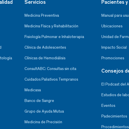
alidad
Servicios
Pacientes y 
Medicina Preventiva
Manual para usu
Medicina Física y Rehabilitación
Ubicaciones
Fisiología Pulmonar e Inhaloterapia
Unidad de Farma
d
Clínica de Adolescentes
Impacto Social
tología
Clínicas de Hemodiálisis
Promociones
ConsultABC: Consultas sin cita
Consejos d
Cuidados Paliativos Tempranos
El Podcast del 
Medicasa
Estudios de lab
Banco de Sangre
Eventos
Grupo de Ayuda Mutua
Padecimientos
Medicina de Precisión
Procedimientos