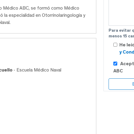
tro Médico ABC, se formó como Médico
ó la especialidad en Otorrinolaringología y
Naval.
Para evitar 
menos 15 car
He leí
y Cond
Acept
 cuello
- Escuela Médico Naval
ABC