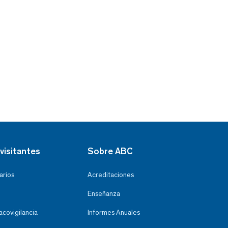
visitantes
Sobre ABC
arios
Acreditaciones
Enseñanza
covigilancia
Informes Anuales