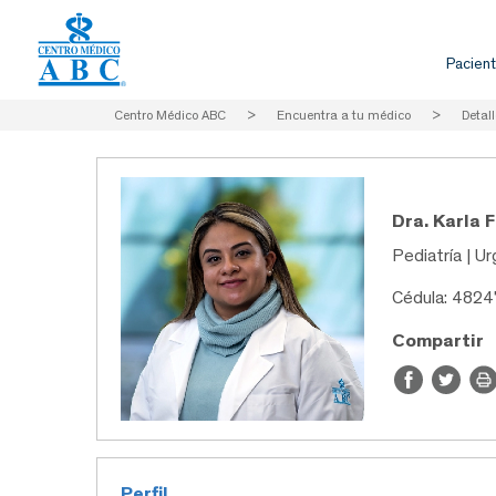
Pacient
Centro Médico ABC
>
Encuentra a tu médico
>
Detall
Dra. Karla F
Pediatría | U
Cédula: 482
Compartir
Perfil