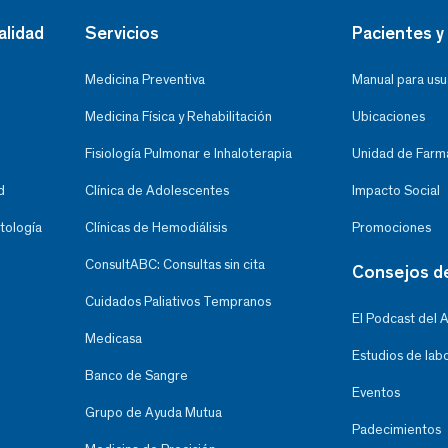
alidad
Servicios
Pacientes y 
Medicina Preventiva
Manual para usu
Medicina Física y Rehabilitación
Ubicaciones
Fisiología Pulmonar e Inhaloterapia
Unidad de Farma
d
Clínica de Adolescentes
Impacto Social
tología
Clínicas de Hemodiálisis
Promociones
ConsultABC: Consultas sin cita
Consejos d
Cuidados Paliativos Tempranos
El Podcast del 
Medicasa
Estudios de lab
Banco de Sangre
Eventos
Grupo de Ayuda Mutua
Padecimientos