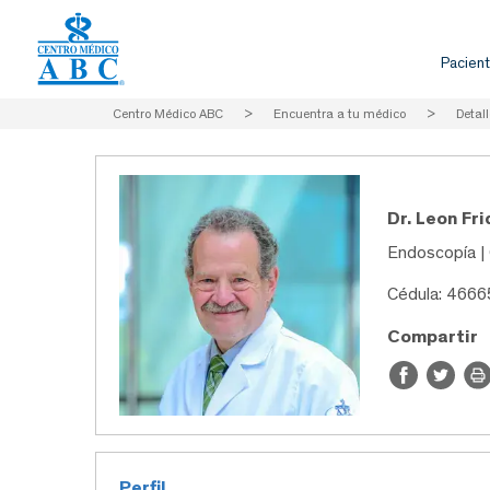
Pacient
Centro Médico ABC
>
Encuentra a tu médico
>
Detall
Dr. Leon Fr
Endoscopía |
Cédula: 466
Compartir
Perfil