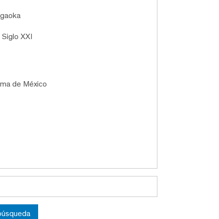
jigaoka
 Siglo XXI
oma de México
 búsqueda