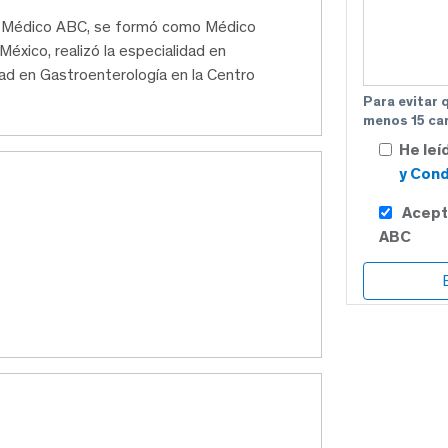
ro Médico ABC, se formó como Médico
éxico, realizó la especialidad en
dad en Gastroenterología en la Centro
Para evitar 
menos 15 car
He leí
y Cond
Acept
ABC