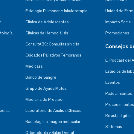
Fisiología Pulmonar e Inhaloterapia
Unidad de Farma
d
Clínica de Adolescentes
Impacto Social
tología
Clínicas de Hemodiálisis
Promociones
ConsultABC: Consultas sin cita
Consejos d
Cuidados Paliativos Tempranos
El Podcast del 
Medicasa
Estudios de lab
Banco de Sangre
Eventos
Grupo de Ayuda Mutua
Padecimientos
Medicina de Precisión
Procedimientos
Médica
Laboratorio de Análisis Clínicos
Revista digital
Radiología e Imagen molecular
Síntomas
Odontología y Salud Dental