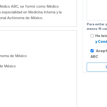
 Médico ABC, se formó como Médico
a especialidad en Medicina Interna y la
cional Autónoma de México.
Para evitar 
menos 15 car
He leí
y Cond
Acept
tónoma de México
ABC
de México