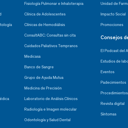
Fisiología Pulmonar e Inhaloterapia
Unidad de Farma
d
Clínica de Adolescentes
Impacto Social
tología
Clínicas de Hemodiálisis
Promociones
ConsultABC: Consultas sin cita
Consejos d
Cuidados Paliativos Tempranos
El Podcast del 
Medicasa
Estudios de lab
Banco de Sangre
Eventos
Grupo de Ayuda Mutua
Padecimientos
Medicina de Precisión
Procedimientos
Médica
Laboratorio de Análisis Clínicos
Revista digital
Radiología e Imagen molecular
Síntomas
Odontología y Salud Dental