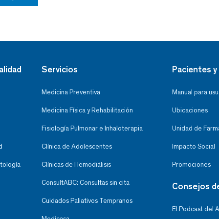
alidad
Servicios
Pacientes y 
Medicina Preventiva
Manual para usu
Medicina Física y Rehabilitación
Ubicaciones
Fisiología Pulmonar e Inhaloterapia
Unidad de Farma
d
Clínica de Adolescentes
Impacto Social
tología
Clínicas de Hemodiálisis
Promociones
ConsultABC: Consultas sin cita
Consejos d
Cuidados Paliativos Tempranos
El Podcast del 
Medicasa