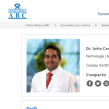
Pacient
Centro Médico ABC
>
Encuentra a tu médico
>
Detall
Dr. Julio C
Nefrología | 
Cédula: 6416
Compartir
Perfil