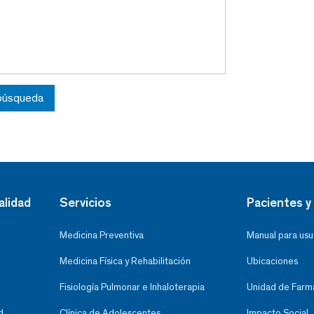
 búsqueda
alidad
Servicios
Pacientes y 
Medicina Preventiva
Manual para usu
Medicina Física y Rehabilitación
Ubicaciones
Fisiología Pulmonar e Inhaloterapia
Unidad de Farma
d
Clínica de Adolescentes
Impacto Social