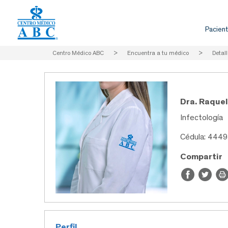
Pacient
Centro Médico ABC
>
Encuentra a tu médico
>
Detall
Dra. Raque
Infectología
Cédula: 444
Compartir
Perfil