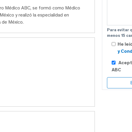
ntro Médico ABC, se formó como Médico
éxico y realizó la especialidad en
a de México.
Para evitar 
menos 15 car
He leí
y Cond
Acept
ABC