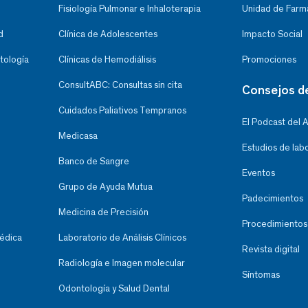
Fisiología Pulmonar e Inhaloterapia
Unidad de Farma
d
Clínica de Adolescentes
Impacto Social
tología
Clínicas de Hemodiálisis
Promociones
ConsultABC: Consultas sin cita
Consejos d
Cuidados Paliativos Tempranos
El Podcast del 
Medicasa
Estudios de lab
Banco de Sangre
Eventos
Grupo de Ayuda Mutua
Padecimientos
Medicina de Precisión
Procedimientos
Médica
Laboratorio de Análisis Clínicos
Revista digital
Radiología e Imagen molecular
Síntomas
Odontología y Salud Dental