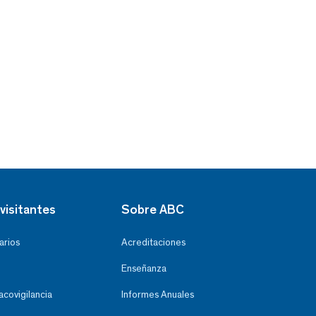
visitantes
Sobre ABC
arios
Acreditaciones
Enseñanza
covigilancia
Informes Anuales