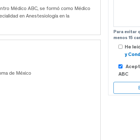
 Centro Médico ABC, se formó como Médico
pecialidad en Anestesiología en la
Para evitar 
menos 15 car
He leí
y Cond
Acept
noma de México
ABC