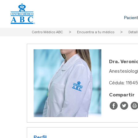
Pacient
Centro Médico ABC
>
Encuentra a tu médico
>
Detall
Dra. Veroni
Anestesiolog
Cédula: 1164
Compartir
Perfil