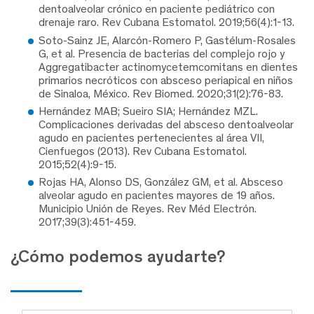
dentoalveolar crónico en paciente pediátrico con
drenaje raro. Rev Cubana Estomatol. 2019;56(4):1-13.
Soto-Sainz JE, Alarcón-Romero P, Gastélum-Rosales
G, et al. Presencia de bacterias del complejo rojo y
Aggregatibacter actinomycetemcomitans en dientes
primarios necróticos con absceso periapical en niños
de Sinaloa, México. Rev Biomed. 2020;31(2):76-83.
Hernández MAB; Sueiro SIA; Hernández MZL.
Complicaciones derivadas del absceso dentoalveolar
agudo en pacientes pertenecientes al área VII,
Cienfuegos (2013). Rev Cubana Estomatol.
2015;52(4):9-15.
Rojas HA, Alonso DS, González GM, et al. Absceso
alveolar agudo en pacientes mayores de 19 años.
Municipio Unión de Reyes. Rev Méd Electrón.
2017;39(3):451-459.
¿Cómo podemos ayudarte?