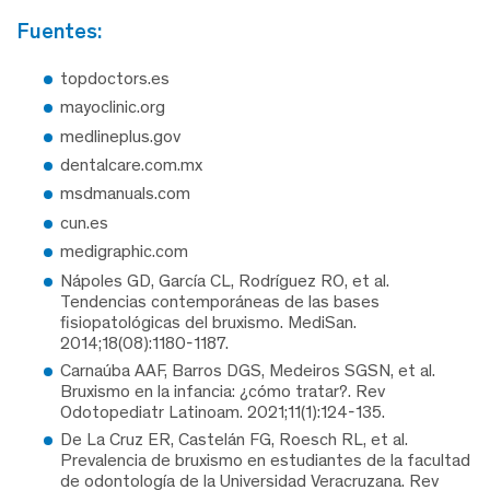
fuentes:
topdoctors.es
mayoclinic.org
medlineplus.gov
dentalcare.com.mx
msdmanuals.com
cun.es
medigraphic.com
Nápoles GD, García CL, Rodríguez RO, et al.
Tendencias contemporáneas de las bases
fisiopatológicas del bruxismo. MediSan.
2014;18(08):1180-1187.
Carnaúba AAF, Barros DGS, Medeiros SGSN, et al.
Bruxismo en la infancia: ¿cómo tratar?. Rev
Odotopediatr Latinoam. 2021;11(1):124-135.
De La Cruz ER, Castelán FG, Roesch RL, et al.
Prevalencia de bruxismo en estudiantes de la facultad
de odontología de la Universidad Veracruzana. Rev