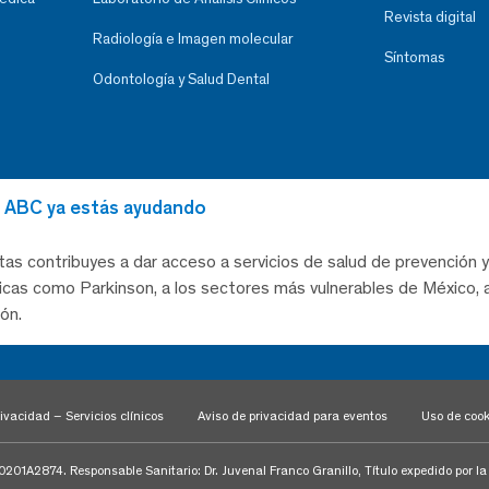
Revista digital
Radiología e Imagen molecular
Síntomas
Odontología y Salud Dental
al ABC ya estás ayudando
tas contribuyes a dar acceso a servicios de salud de prevención y
as como Parkinson, a los sectores más vulnerables de México, a
ón.
ivacidad – Servicios clínicos
Aviso de privacidad para eventos
Uso de cook
1A2874. Responsable Sanitario: Dr. Juvenal Franco Granillo, Título expedido por l