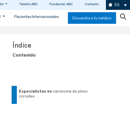
nte
Talento ABC
Fundación ABC
Contacto
ES
d
Pacientes Internacionales
Encuentra a tu médico
Índice
Contenido
especialistas en
carcinoma de plexo
coroideo