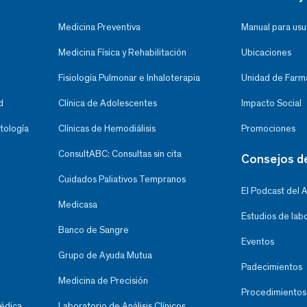
Medicina Preventiva
Manual para usu
Medicina Física y Rehabilitación
Ubicaciones
Fisiología Pulmonar e Inhaloterapia
Unidad de Farma
d
Clínica de Adolescentes
Impacto Social
tología
Clínicas de Hemodiálisis
Promociones
ConsultABC: Consultas sin cita
Consejos d
Cuidados Paliativos Tempranos
El Podcast del 
Medicasa
Estudios de lab
Banco de Sangre
Eventos
Grupo de Ayuda Mutua
Padecimientos
Medicina de Precisión
Procedimientos
Médica
Laboratorio de Análisis Clínicos