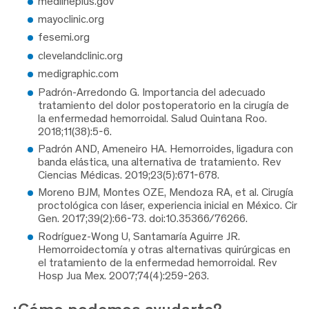
medlineplus.gov
mayoclinic.org
fesemi.org
clevelandclinic.org
medigraphic.com
Padrón-Arredondo G. Importancia del adecuado
tratamiento del dolor postoperatorio en la cirugía de
la enfermedad hemorroidal. Salud Quintana Roo.
2018;11(38):5-6.
Padrón AND, Ameneiro HA. Hemorroides, ligadura con
banda elástica, una alternativa de tratamiento. Rev
Ciencias Médicas. 2019;23(5):671-678.
Moreno BJM, Montes OZE, Mendoza RA, et al. Cirugía
proctológica con láser, experiencia inicial en México. Cir
Gen. 2017;39(2):66-73. doi:10.35366/76266.
Rodríguez-Wong U, Santamaría Aguirre JR.
Hemorroidectomía y otras alternativas quirúrgicas en
el tratamiento de la enfermedad hemorroidal. Rev
Hosp Jua Mex. 2007;74(4):259-263.