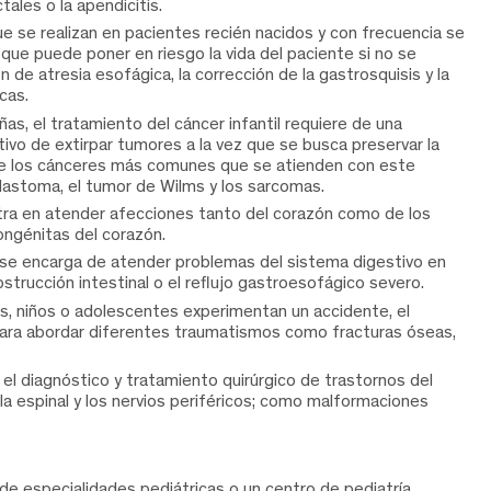
ales o la apendicitis.
e se realizan en pacientes recién nacidos y con frecuencia se
que puede poner en riesgo la vida del paciente si no se
n de atresia esofágica, la corrección de la gastrosquisis y la
cas.
iñas, el tratamiento del cáncer infantil requiere de una
etivo de extirpar tumores a la vez que se busca preservar la
de los cánceres más comunes que se atienden con este
blastoma, el tumor de Wilms y los sarcomas.
tra en atender afecciones tanto del corazón como de los
ongénitas del corazón.
se encarga de atender problemas del sistema digestivo en
trucción intestinal o el reflujo gastroesofágico severo.
s, niños o adolescentes experimentan un accidente, el
 para abordar diferentes traumatismos como fracturas óseas,
 el diagnóstico y tratamiento quirúrgico de trastornos del
ula espinal y los nervios periféricos; como malformaciones
 de especialidades pediátricas o un centro de pediatría