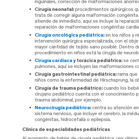
inguinales, corrección de malformaciones anorrect
Cirugía neonatal:
procedimientos quirúrgicos qu
trata de corregir alguna malformación congénita 
atiende de inmediato, aquí se incluye la reparació
reparación de malformaciones congénitas cardía
Cirugía oncológica pediátrica
:
en los niños y n
intervención quirúrgica especializada, con el obj
mayor cantidad de tejido sano posible. Dentro 
procedimiento en niños está la cirugía de neuro
Cirugía cardíaca
y torácica pediátrica:
se cen
pulmones, aquí se incluyen las malformaciones c
Cirugía gastrointestinal pediátrica:
rama que 
niños como la enfermedad de Hirschsprung, la obs
Cirugía de trauma pediátrico:
cuando los bebé
cirujano pediátrico cuenta con el conocimiento
trauma abdominal, por ejemplo.
Neurocirugía pediátrica
:
centra su atención en
sistema nervioso, que incluye el cerebro, la méd
congénitas, hidrocefalia o epilepsia.
Clínica de especialidades pediátricas
Al momento de hablar de cirugía pediátrica, una clínica