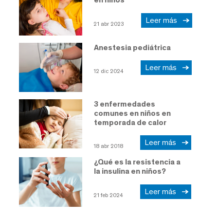
Leer más
21 abr 2023
Anestesia pediátrica
Leer más
12 dic 2024
3 enfermedades
comunes en niños en
temporada de calor
Leer más
18 abr 2018
¿Qué es la resistencia a
la insulina en niños?
Leer más
21 feb 2024