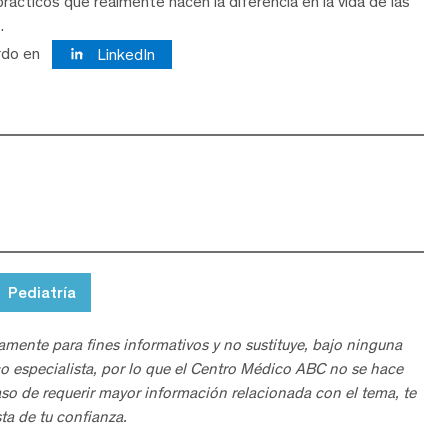
rácticos que realmente hacen la diferencia en la vida de las
.
rdo en
LinkedIn
Pediatría
amente para fines informativos y no sustituye, bajo ninguna
o especialista, por lo que el Centro Médico ABC no se hace
aso de requerir mayor información relacionada con el tema, te
ta de tu confianza.