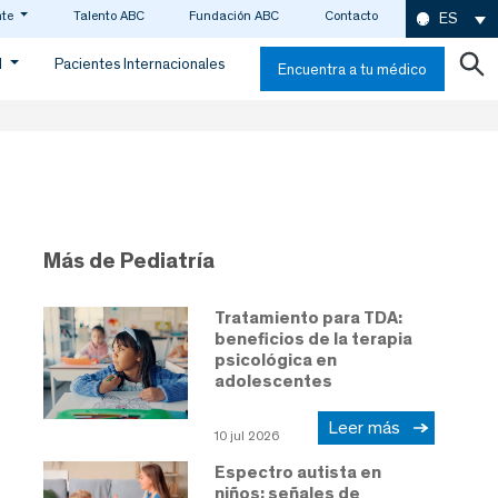
nte
Talento ABC
Fundación ABC
Contacto
ES
d
Pacientes Internacionales
Encuentra a tu médico
Más de Pediatría
Tratamiento para TDA:
beneficios de la terapia
psicológica en
adolescentes
Leer más
10 jul 2026
Espectro autista en
niños: señales de