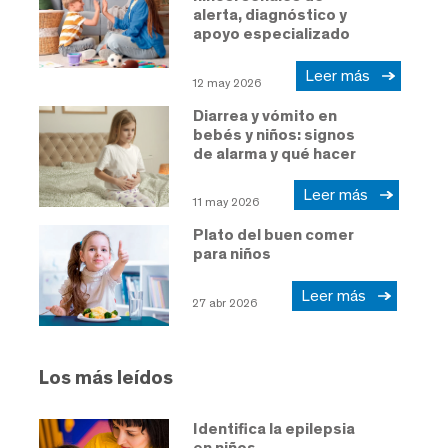
alerta, diagnóstico y
apoyo especializado
Leer más
12 may 2026
Diarrea y vómito en
bebés y niños: signos
de alarma y qué hacer
Leer más
11 may 2026
Plato del buen comer
para niños
Leer más
27 abr 2026
Los más leídos
Identifica la epilepsia
en niños