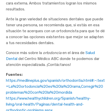
cara externa. Ambos tratamientos logran los mismos
resultados.
Ante la gran variedad de situaciones dentales que puede
tener una persona, se recomienda que, si estás en esa
situación te acerques con un ortodoncista para que te dé
a conocer las opciones existentes que mejor se adapten
a tus necesidades dentales.
Conoce más sobre la
ortodoncia
en el área de
Salud
Dental
del Centro Médico ABC donde te podemos dar
atención especializada. ¡Contáctanos!
Fuentes:
https://medlineplus.gov/spanish/orthodontia.html#:~:text
=La%20ortodoncia%20es%20la%20rama,Corregir%20
problemas%20con%20la%20mordida
https://www.healthychildren.org/Spanish/healthy-
living/oral-health/Paginas/dental-health-and-
orthodontic-problems.aspx