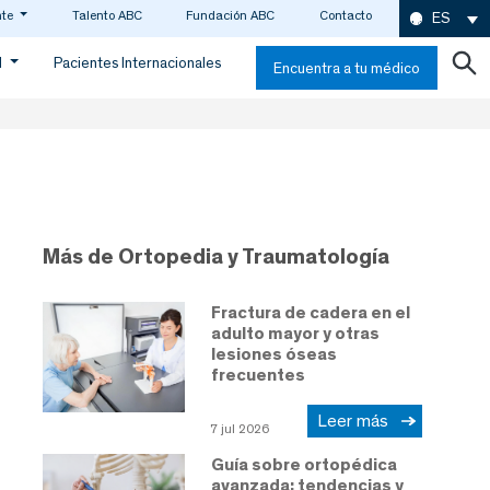
nte
Talento ABC
Fundación ABC
Contacto
ES
d
Pacientes Internacionales
Encuentra a tu médico
Más de Ortopedia y Traumatología
Fractura de cadera en el
adulto mayor y otras
lesiones óseas
frecuentes
Leer más
7 jul 2026
Guía sobre ortopédica
avanzada: tendencias y