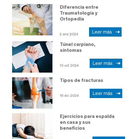
Diferencia entre
Traumatología y
Ortopedia
Leer más
2 ene 2024
Túnel carpiano,
síntomas
Leer más
10 oct 2024
Tipos de fracturas
Leer más
16 dic 2024
Ejercicios para espalda
en casa y sus
beneficios