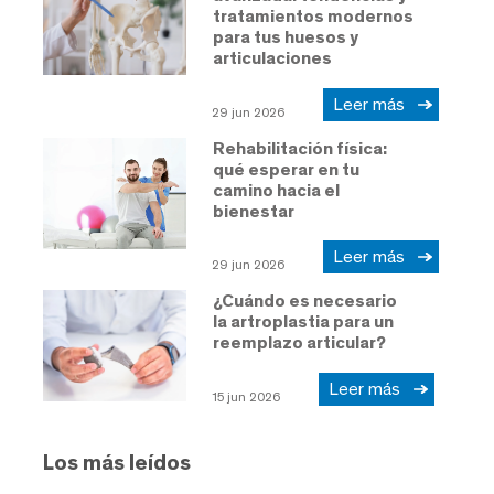
tratamientos modernos
para tus huesos y
articulaciones
Leer más
29 jun 2026
Rehabilitación física:
qué esperar en tu
camino hacia el
bienestar
Leer más
29 jun 2026
¿Cuándo es necesario
la artroplastia para un
reemplazo articular?
Leer más
15 jun 2026
Los más leídos