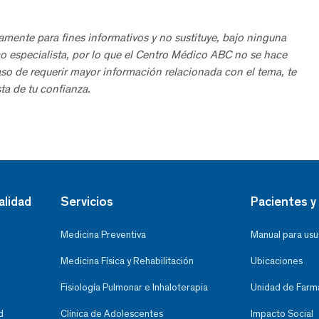
amente para fines informativos y no sustituye, bajo ninguna
o especialista, por lo que el Centro Médico ABC no se hace
aso de requerir mayor información relacionada con el tema, te
ta de tu confianza.
alidad
Servicios
Pacientes y 
Medicina Preventiva
Manual para usu
Medicina Física y Rehabilitación
Ubicaciones
Fisiología Pulmonar e Inhaloterapia
Unidad de Farma
d
Clínica de Adolescentes
Impacto Social