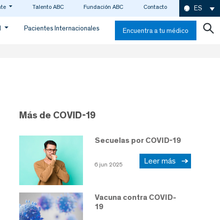
nte
Talento ABC
Fundación ABC
Contacto
ES
d
Pacientes Internacionales
Encuentra a tu médico
Más de COVID-19
Secuelas por COVID-19
Leer más
6 jun 2025
Vacuna contra COVID-
19