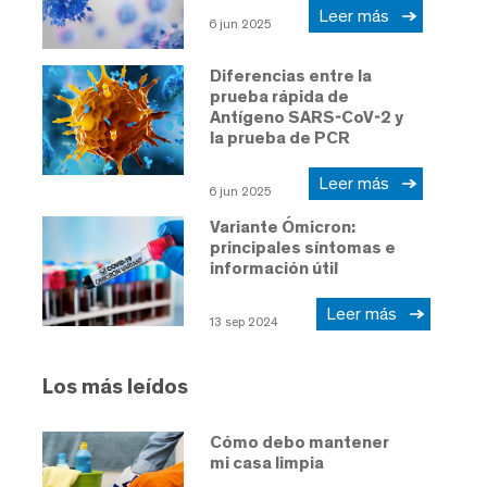
Leer más
6 jun 2025
Diferencias entre la
prueba rápida de
Antígeno SARS-CoV-2 y
la prueba de PCR
Leer más
6 jun 2025
Variante Ómicron:
principales síntomas e
información útil
Leer más
13 sep 2024
Los más leídos
Cómo debo mantener
mi casa limpia