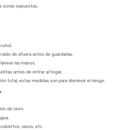
as zonas expuestas.
cohol.
traído de afuera antes de guardarlas.
y lávese las manos.
atitas antes de entrar al hogar.
n total, estas medidas son para disminuir el riesgo.
o
ión de cloro.
agua.
cubiertos, vasos, etc.