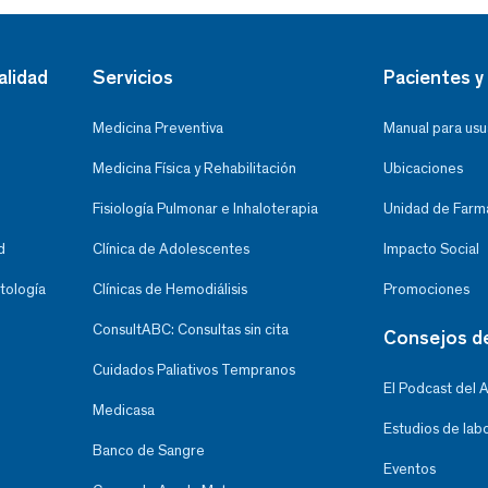
alidad
Servicios
Pacientes y 
Medicina Preventiva
Manual para usu
Medicina Física y Rehabilitación
Ubicaciones
Fisiología Pulmonar e Inhaloterapia
Unidad de Farma
d
Clínica de Adolescentes
Impacto Social
tología
Clínicas de Hemodiálisis
Promociones
ConsultABC: Consultas sin cita
Consejos d
Cuidados Paliativos Tempranos
El Podcast del 
Medicasa
Estudios de lab
Banco de Sangre
Eventos