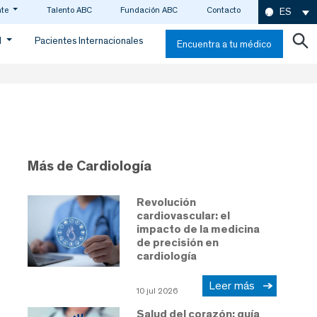
nte
Talento ABC
Fundación ABC
Contacto
ES
d
Pacientes Internacionales
Encuentra a tu médico
Más de Cardiología
Revolución
cardiovascular: el
impacto de la medicina
de precisión en
cardiología
Leer más
10 jul 2026
Salud del corazón: guía