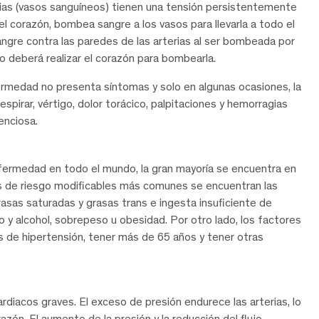
rias (vasos sanguíneos) tienen una tensión persistentemente
 el corazón, bombea sangre a los vasos para llevarla a todo el
sangre contra las paredes de las arterias al ser bombeada por
o deberá realizar el corazón para bombearla.
ermedad no presenta síntomas y solo en algunas ocasiones, la
espirar, vértigo, dolor torácico, palpitaciones y hemorragias
enciosa.
fermedad en todo el mundo, la gran mayoría se encuentra en
es de riesgo modificables más comunes se encuentran las
asas saturadas y grasas trans e ingesta insuficiente de
o y alcohol, sobrepeso u obesidad. Por otro lado, los factores
s de hipertensión, tener más de 65 años y tener otras
diacos graves. El exceso de presión endurece las arterias, lo
azón. El aumento de la presión y la reducción del flujo