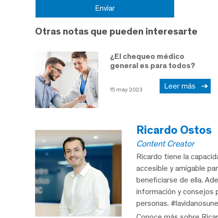
Otras notas que pueden interesarte
¿El chequeo médico
general es para todos?
Leer más
15 may 2023
Ricardo Ostos
Content Creator
Ricardo tiene la capaci
accesible y amigable pa
beneficiarse de ella. A
información y consejos p
personas. #lavidanosune
Conoce más sobre Rica