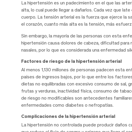
La hipertensión es un padecimiento en el que las arte
alta, lo cual puede llegar a dañarlos. Cada vez que late
cuerpo. La tensión arterial es la fuerza que ejerce la 
el corazón, cuanto más alta es la tensión, más esfuerz
Sin embargo, la mayoría de las personas con esta enf
hipertensión causa dolores de cabeza, dificultad para r
nasales, por lo que es considerada una enfermedad sil
Factores de riesgo de la hipertensión arterial
Al menos 1,130 millones de personas padecen esta en
países de ingresos bajos, por lo que entre los factor
dietas no equilibradas con excesivo consumo de sal, gr
frutas y verduras, inactividad física, consumo de tabac
de riesgo no modificables son antecedentes familiare
enfermedades como diabetes o nefropatías.
Complicaciones de la hipertensión arterial
La hipertensión no controlada puede producir daños car
que reduce el flujo de sangre y oxígeno que llega al cor