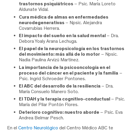
trastornos psiquiátricos
– Psic. María Loreto
Aldunate Vidal.
Cura médica de almas en enfermedades
neurodegenerativas
– Npsic. Alejandra
Covarrubias Herrera.
El impacto del sueño en la salud mental
– Dra.
Debora Yoaly Arana Lechuga.
El papel de la neuropsicología en los trastornos
del movimiento: más allá de lo motor
– Npsic.
Nadia Paulina Arvizú Martínez.
La importancia de la psicooncología en el
proceso del cáncer en el paciente y la familia
–
Psic. Ingrid Schroeder Pontones.
El ABC del desarrollo de la resiliencia
– Dra.
María Consuelo Manero Soto.
El TDAH y la terapia cognitivo-conductual
– Psic.
María del Pilar Pontón Flores.
Deterioro cognitivo: nuestro aborde
– Psic. Eva
Andrea Belmar Pesch.
En el
Centro Neurológico
del Centro Médico ABC te